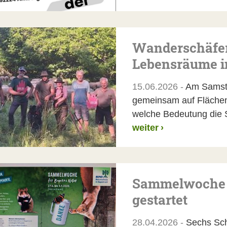
Wanderschäfere
Lebensräume i
15.06.2026 -
Am Samsta
gemeinsam auf Flächen
welche Bedeutung die S
weiter
›
Sammelwoche f
gestartet
28.04.2026 -
Sechs Schu