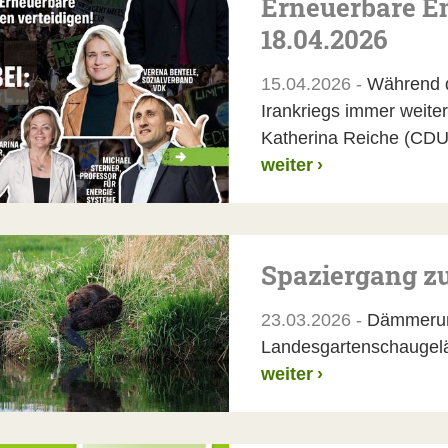
Erneuerbare En
18.04.2026
15.04.2026 -
Während di
Irankriegs immer weiter
Katherina Reiche (CD
weiter
›
Spaziergang z
23.03.2026 -
Dämmerun
Landesgartenschaugel
weiter
›