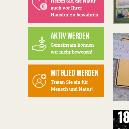
Helfen Sie, die Natur
auch vor Ihrer
Haustür zu bewahren
AKTIV WERDEN
Gemeinsam können
wir mehr bewegen!
MITGLIED WERDEN
Treten Sie ein für
Mensch und Natur!