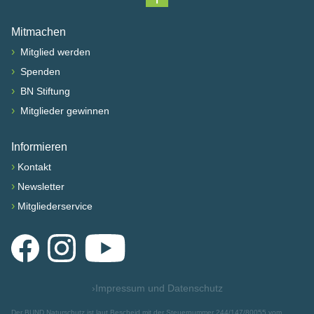
Nach oben scrollen
Mitmachen
›
Mitglied werden
›
Spenden
›
BN Stiftung
›
Mitglieder gewinnen
Informieren
›
Kontakt
›
Newsletter
›
Mitgliederservice
Facebook
Instagram
YouTube
›
Impressum und Datenschutz
Der BUND Naturschutz ist laut Bescheid mit der Steuernummer 244/147/80055 vom